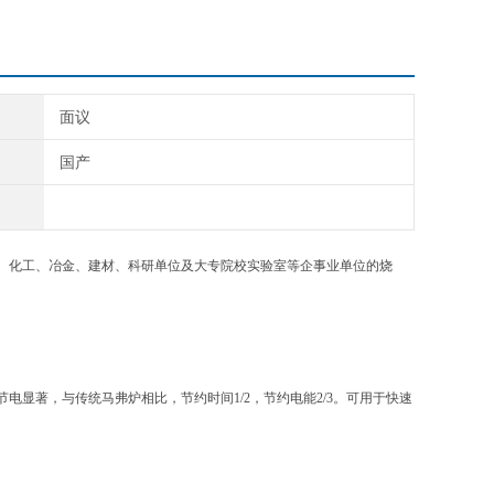
面议
国产
、化工、冶金、建材、科研单位及大专院校实验室等企事业单位的烧
显著，与传统马弗炉相比，节约时间1/2，节约电能2/3。可用于快速