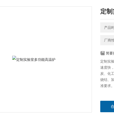
定制
产品时间
厂商
简要
定制实
速度快
炭、化
烧结、加
准要求