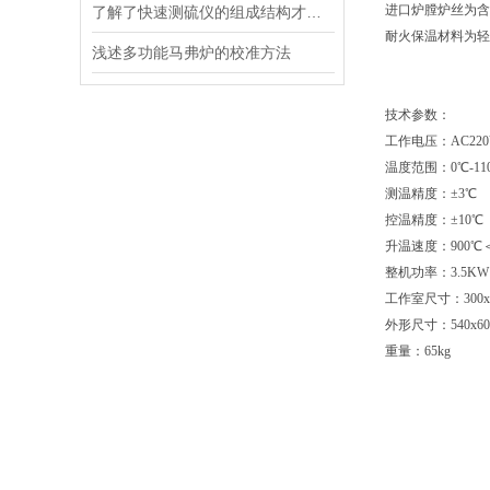
进口炉膛炉丝为含
了解了快速测硫仪的组成结构才能更好的使用它
耐火保温材料为轻
浅述多功能马弗炉的校准方法
技术参数：
工作电压：AC220V±
温度范围：0℃-11
测温精度：±3℃
控温精度：±10℃
升温速度：900℃＜
整机功率：3.5KW
工作室尺寸：300x2
外形尺寸：540x605
重量：65kg