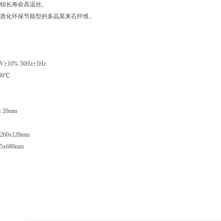
钼长寿命高温丝。
质化环保节能型的多晶莫来石纤维。
10% 50Hz±1Hz
00℃
20min
00x120mm
x680mm