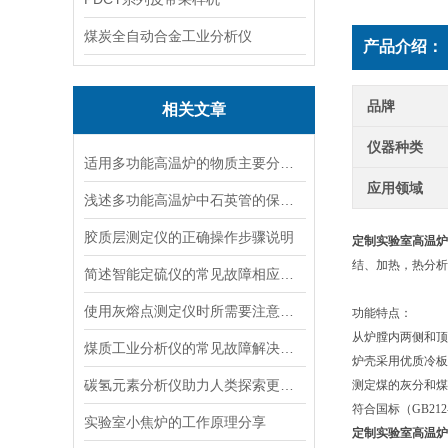
煤炭全自动合金工业分析仪
产品介绍：
品牌
相关文章
仪器种类
适用多功能高温炉的物质主要分为以下三大类
应用领域
浅述多功能高温炉中石英管的保养工作
胶质层测定仪的正确操作步骤说明
定制实验室高温炉
结、加热，热分析及
简述智能定硫仪的常见故障相应解决方法
使用灰熔点测定仪时所需要注意的事项介绍
功能特点：
从炉膛内两侧和顶
煤质工业分析仪的常见故障解决方法分享
炉壳采用优质冷板
碳氢元素分析仪助力人类探索更多未知领域
测定煤的灰分和煤
符合国标（GB212
实验室小焦炉的工作原理分享
定制实验室高温炉