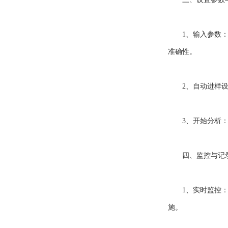
1、输入参数：通
准确性。
2、自动进样设置
3、开始分析：确
四、监控与记
1、实时监控：在
施。