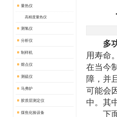
量热仪
高精度量热仪
测氢仪
分析仪
多
制样机
用寿命
熔点仪
在当今
测硫仪
障，并
可能会
马弗炉
中。其
胶质层测定仪
下面为
煤焦化验设备