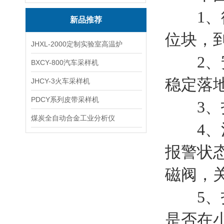
1、待
新品推荐
位块，
JHXL-2000定制实验室高温炉
2、安
BXCY-800汽车采样机
稳定落
JHCY-3火车采样机
PDCY系列皮带采样机
3、打
煤炭全自动合金工业分析仪
4、清
报警状
磁阀，
5、打
是否在