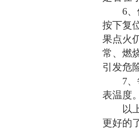
6、依
按下复
果点火
常、燃
引发危
7、每
表温度
以上就
更好的