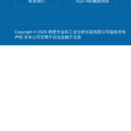
联系我们
SQG-8机械振动筛煤焦化验设
Copyright © 2026 鹤壁市金科工业分析仪器有限公司版权所有
声明 非本公司官网不实信息概不负责