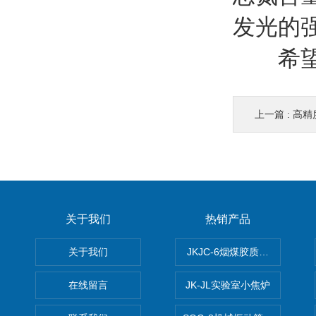
发光的
希望上
上一篇 :
高精
关于我们
热销产品
关于我们
JKJC-6烟煤胶质层Y值测定仪
在线留言
JK-JL实验室小焦炉