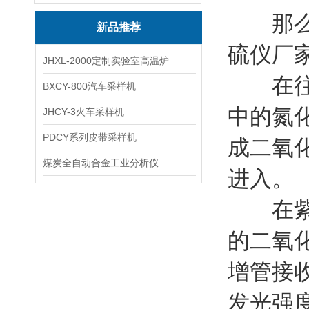
那么智
新品推荐
硫仪厂
JHXL-2000定制实验室高温炉
在往高
BXCY-800汽车采样机
中的氮
JHCY-3火车采样机
PDCY系列皮带采样机
成二氧
煤炭全自动合金工业分析仪
进入。
在紫外
的二氧
增管接
发光强