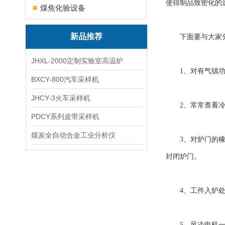
使得制品致密化的
煤焦化验设备
新品推荐
下面要与大家分
JHXL-2000定制实验室高温炉
1、对有气镇功能
BXCY-800汽车采样机
JHCY-3火车采样机
2、常常查看冷却
PDCY系列皮带采样机
煤炭全自动合金工业分析仪
3、对炉门的橡胶
封闭炉门。
4、工件入炉处理
5、风冷电机一般