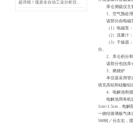
超详细！煤炭全自动工业分析仪正确使用方法大公开
库仑测硫仪主要由
1、空气预处理
该部分由电磁泵、
（1）电磁泵：内
（2）流量汁：玻
（3）干燥器：主
分。
2、库仑积分和
该部分包括库仑
3、燃烧炉
本仪器采用管式高
填充高铝和硅酸铝
4、电解池和搅
电解池用有机玻璃
1cm×1.5cm
一烧结玻璃板气体
500转／分左右