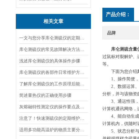
产品介绍：
相关文章
品牌
一文与您分享库仑测硫仪的定期维护保养方法
库仑测硫仪的常见故障解决方法分享
库仑测硫含量
过鼠标对裂解炉、
浅述库仑测硫仪的具体操作步骤
等。
下面为您介绍
库仑测硫仪的各部件日常维护方法介绍
1、操作简便，易
了解库仑测硫仪的工作原理后能够更好的使用它
2、数据运算、处
分析，并与该物资
简述量热仪的正确使用步骤
3、通运性强，数
灰熔融特性测定仪的操作要点及日常维护方法介绍
计算机通讯网络，
4、能自动生成测
注意了！快速测硫仪的定期维护保养不能少
计算机内，供随时
适用多功能高温炉的物质主要分为以下三大类
5、状态分析与智
并根据煤样含硫量