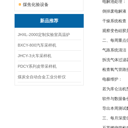
电解池处理：
煤焦化验设备
倒掉废电解液，用
新品推荐
干燥系统检查
观察变色硅胶是
JHXL-2000定制实验室高温炉
二、每周重点
BXCY-800汽车采样机
气路系统清洁
JHCY-3火车采样机
拆洗气体过滤器
PDCY系列皮带采样机
检查氧气管路接
煤炭全自动合金工业分析仪
电极维护：
若为库仑法机型
软件与数据备
导出本周测试数
三、每月深度
石英燃烧管检