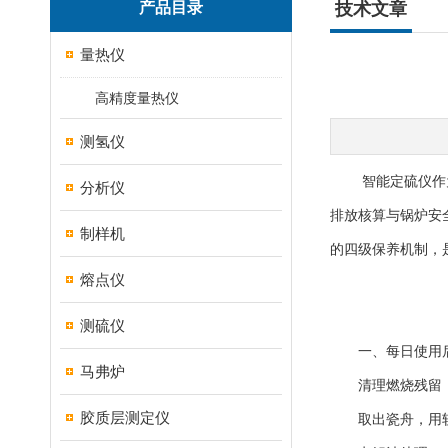
产品目录
技术文章
量热仪
高精度量热仪
测氢仪
智能定硫仪作为煤
分析仪
排放核算与锅炉安
制样机
的四级保养机制，
熔点仪
测硫仪
一、每日使用后
马弗炉
清理燃烧残留
胶质层测定仪
取出瓷舟，用软